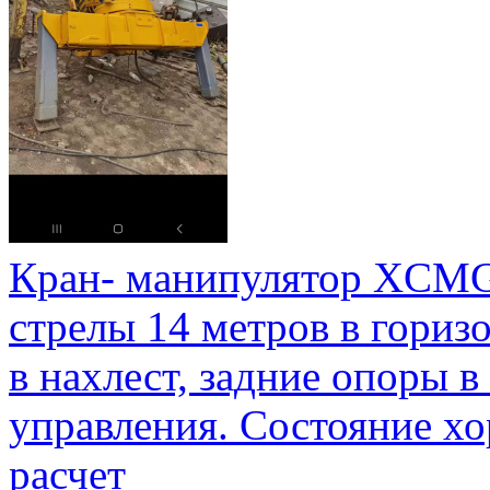
Кран- манипулятор XCMG, г
стрелы 14 метров в горизо
в нахлест, задние опоры в
управления. Состояние хо
расчет