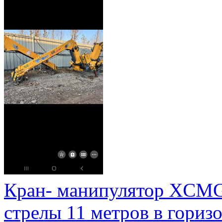
Кран- манипулятор XCMG, г
стрелы 11 метров в горизо