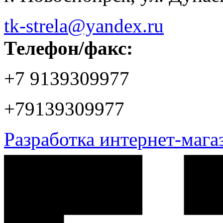
tk-strela@yandex.ru
Телефон/факс:
+7 9139309977
+79139309977
Разработка интернет-маг