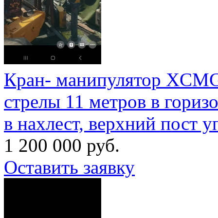
Кран- манипулятор XCMG, г
стрелы 11 метров в горизо
в нахлест, верхний пост 
1 200 000 руб.
Оставить заявку