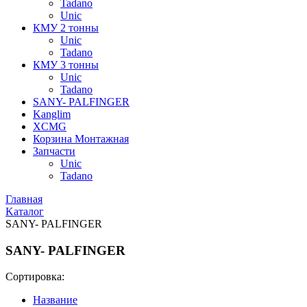
Tadano
Unic
КМУ 2 тонны
Unic
Tadano
КМУ 3 тонны
Unic
Tadano
SANY- PALFINGER
Kanglim
XCMG
Корзина Монтажная
Запчасти
Unic
Tadano
Главная
Kаталог
SANY- PALFINGER
SANY- PALFINGER
Сортировка:
Название