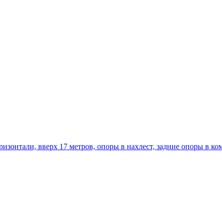
 горизонтали, вверх 17 метров, опоры в нахлест, задние опоры в к